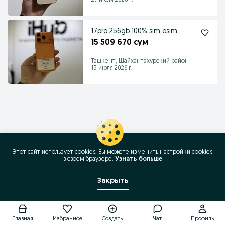
27 июля 2026 г.
17pro 256gb 100% sim esim
15 509 670 сум
Ташкент, Шайхантахурский район
15 июля 2026 г.
Этот сайт использует cookies. Вы можете изменить настройки cookies
в своeм браузере.
Узнать больше
Закрыть
Позвонить / SMS
Главная
Избранное
Создать
Чат
Профиль