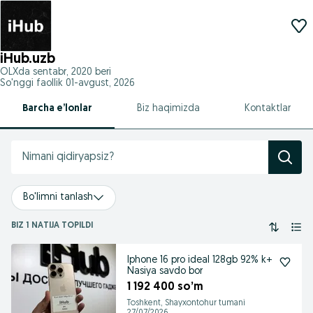
iHub.uzb
OLXda
sentabr, 2020
beri
So'nggi faollik 01-avgust, 2026
Barcha e’lonlar
Biz haqimizda
Kontaktlar
Bo'limni tanlash
BIZ 1 NATIJA TOPILDI
Iphone 16 pro ideal 128gb 92% k+
Nasiya savdo bor
1 192 400 so’m
Toshkent, Shayxontohur tumani